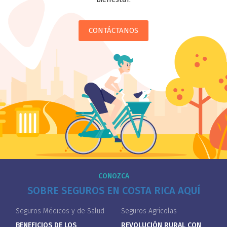
CONTÁCTANOS
CONOZCA
SOBRE SEGUROS EN COSTA RICA AQUÍ
Seguros Médicos y de Salud
Seguros Agrícolas
BENEFICIOS DE LOS
REVOLUCIÓN RURAL CON